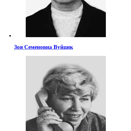
Зоя Семеновна Вуйцик